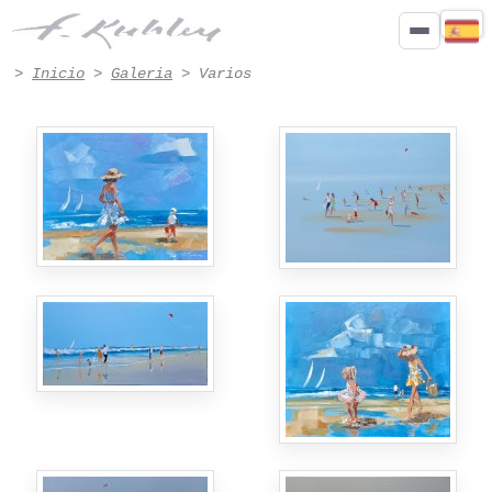
Pinturas Varios de Francis Kuhlen
>
Inicio
>
Galeria
> Varios