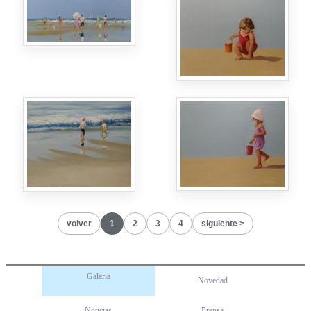
volver
1
2
3
4
siguiente
Galeria
Novedad
Noticias
Prensa