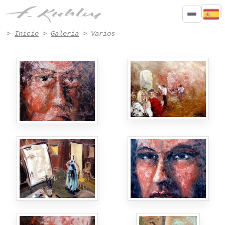
Pinturas Varios de Francis Kuhlen - Página 4
>
Inicio
>
Galeria
> Varios