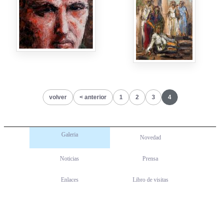
volver
anterior
1
2
3
4
Galeria
Novedad
Noticias
Prensa
Enlaces
Libro de visitas