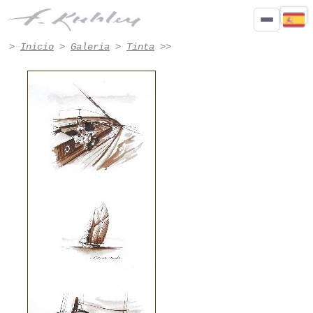
Tríptico en tinta - Obra n.º 4007 | Francis Kuhlen
>
Inicio
>
Galeria
>
Tinta
>>