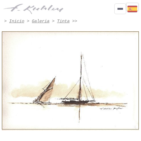
Tinta - Obra n.º 4005 | Francis Kuhlen
>
Inicio
>
Galeria
>
Tinta
>>