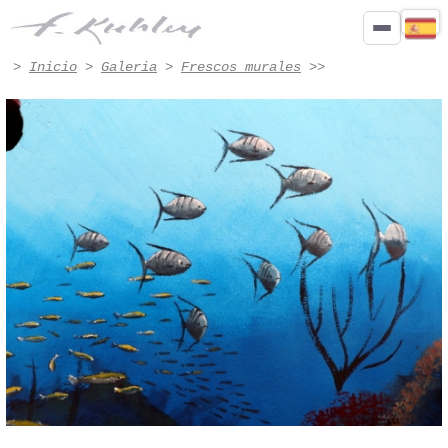
Detalle - Obra n.º 8004 | Francis Kuhlen
>
Inicio
>
Galeria
>
Frescos murales
>>