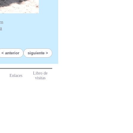
cm
a
anterior
siguiente
Libro de
Enlaces
visitas