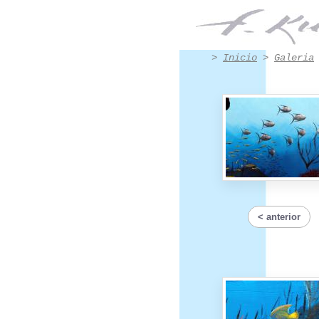
oeuvre - Obra n.º 8007 | Francis Kuhlen
>
Inicio
>
Galeria
anterior