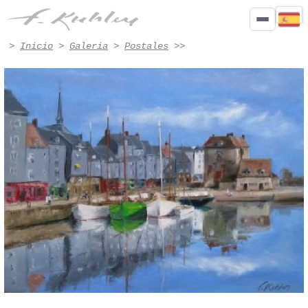
Honfleur - Obra n.º 7009 | Francis Kuhlen
>
Inicio
>
Galeria
>
Postales
>>