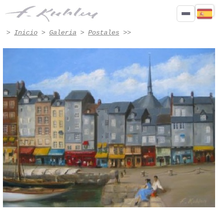
Honfleur - Obra n.º 7008 | Francis Kuhlen
>
Inicio
>
Galeria
>
Postales
>>