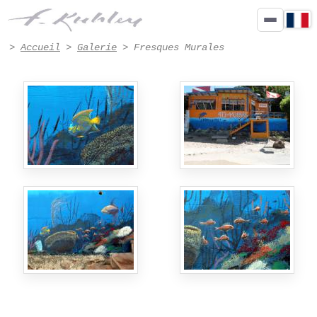
Peinture fresques murales de Francis Kuhlen, artiste peintre à Honfleur - Page 
>
Accueil
>
Galerie
> Fresques Murales