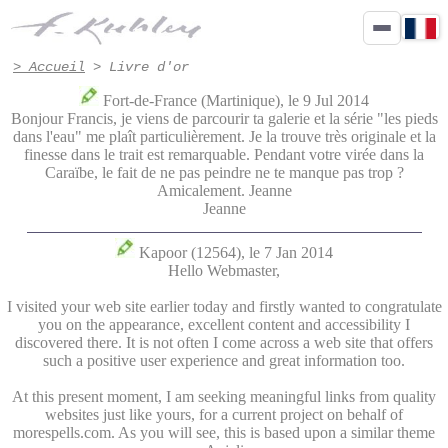
Livre d or de Francis Kuhlen, artiste peintre Honfleur
> Accueil
> Livre d'or
Fort-de-France (Martinique), le 9 Jul 2014
Bonjour Francis, je viens de parcourir ta galerie et la série "les pieds
dans l'eau" me plaît particulièrement. Je la trouve très originale et la
finesse dans le trait est remarquable. Pendant votre virée dans la
Caraïbe, le fait de ne pas peindre ne te manque pas trop ?
Amicalement. Jeanne
Jeanne
Kapoor (12564), le 7 Jan 2014
Hello Webmaster,
I visited your web site earlier today and firstly wanted to congratulate
you on the appearance, excellent content and accessibility I
discovered there. It is not often I come across a web site that offers
such a positive user experience and great information too.
At this present moment, I am seeking meaningful links from quality
websites just like yours, for a current project on behalf of
morespells.com. As you will see, this is based upon a similar theme