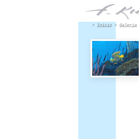
Pinturas Frescos murales de Francis Kuhlen - Página 2
>
Inicio
>
Galeria