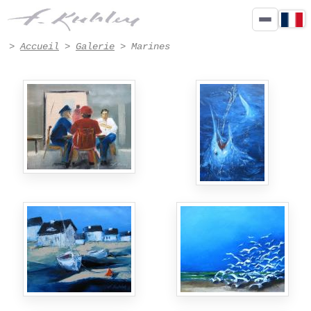
Peinture marines de Francis Kuhlen, artiste peintre à Honfleur - Page 3
>
Accueil
>
Galerie
> Marines