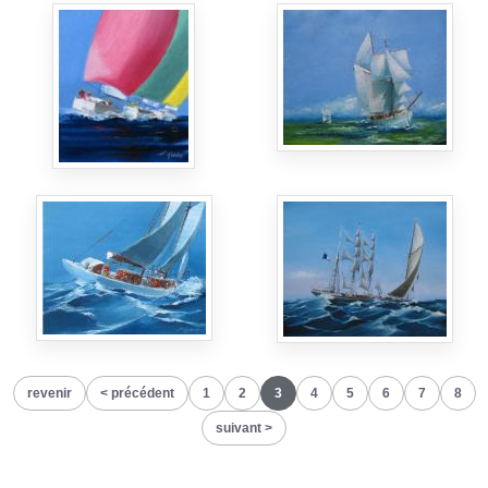
revenir
précédent
1
2
3
4
5
6
7
8
suivant