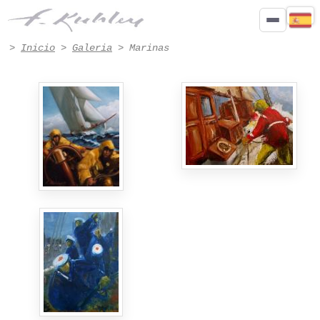
Pinturas Marinas de Francis Kuhlen - Página 8
>
Inicio
>
Galeria
> Marinas