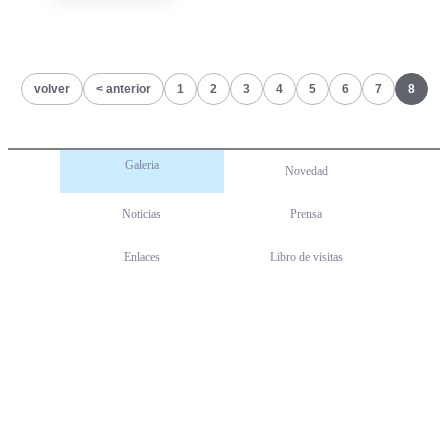
volver
anterior
1
2
3
4
5
6
7
8
Galeria
Novedad
Noticias
Prensa
Enlaces
Libro de visitas