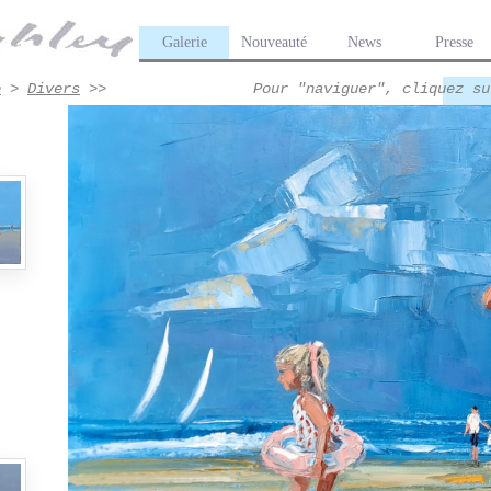
Galerie
Nouveauté
News
Presse
e
>
Divers
>>
Pour "naviguer", cliquez su