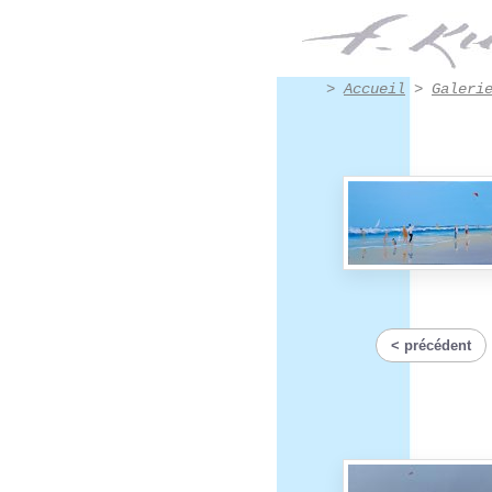
les pieds dans l'eau - Œuvre n° 3031 | Francis Kuhlen
>
Accueil
>
Galeri
précédent