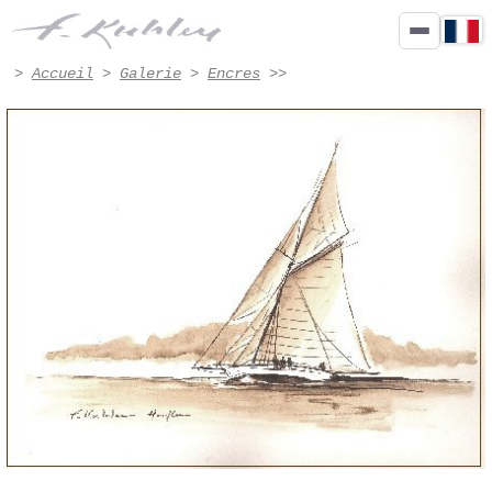
encre - Œuvre n° 4004 | Francis Kuhlen
>
Accueil
>
Galerie
>
Encres
>>