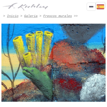
Detalle - Obra n.º 8003 | Francis Kuhlen
>
Inicio
>
Galeria
>
Frescos murales
>>