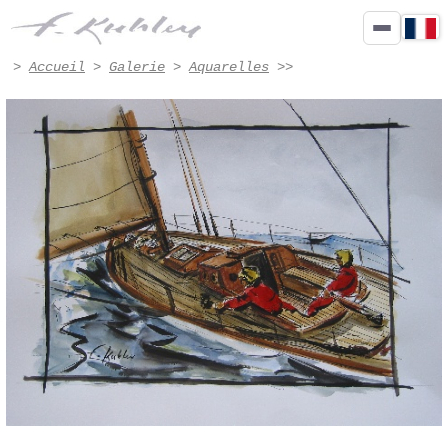
10 noeuds au portant - Œuvre n° 5004 | Francis Kuhlen
>
Accueil
>
Galerie
>
Aquarelles
>>