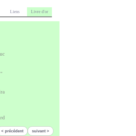
Liens
Livre d'or
uc
u"
ra
ard
précédent
suivant