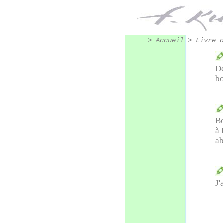
Livre d or de Francis Kuhlen, artiste peintre Honfleur
> Accueil
> Livre d
De
bo
Bo
à 
ab
J'