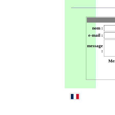
nom :
e-mail :
message
:
Mer