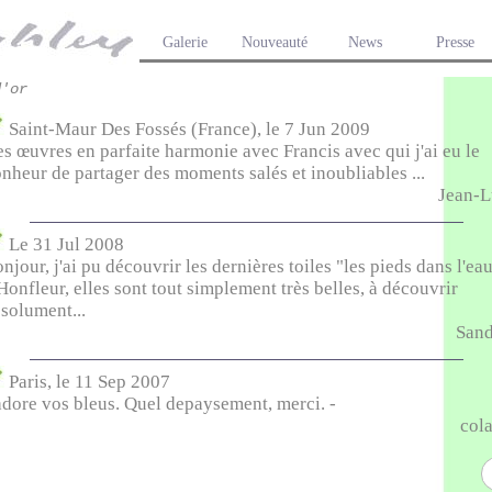
Galerie
Nouveauté
News
Presse
'or
Saint-Maur Des Fossés (France), le 7 Jun 2009
s œuvres en parfaite harmonie avec Francis avec qui j'ai eu le
nheur de partager des moments salés et inoubliables ...
Jean-L
Le 31 Jul 2008
njour, j'ai pu découvrir les dernières toiles "les pieds dans l'ea
Honfleur, elles sont tout simplement très belles, à découvrir
solument...
Sand
Paris, le 11 Sep 2007
adore vos bleus. Quel depaysement, merci. -
col